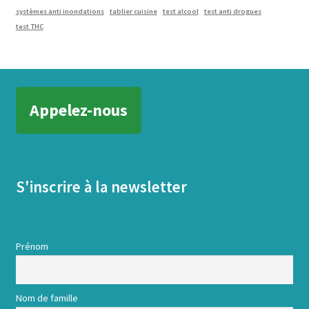
systèmes anti inondations
tablier cuisine
test alcool
test anti drogues
test THC
Appelez-nous
S'inscrire à la newsletter
Prénom
Nom de famille