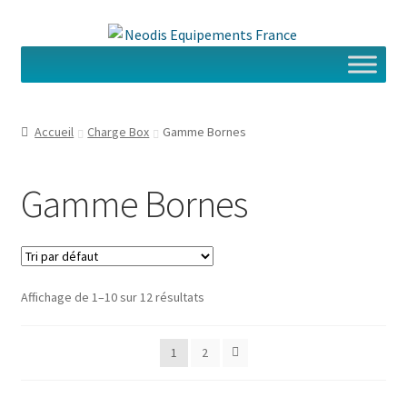
Aller
Aller
à
au
la
contenu
navigation
Accueil
Charge Box
Gamme Bornes
Gamme Bornes
Affichage de 1–10 sur 12 résultats
1
2