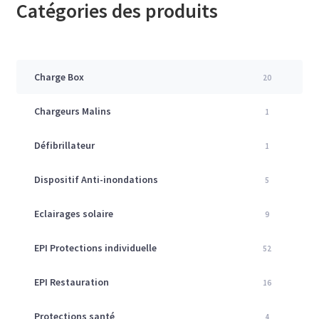
Catégories des produits
Charge Box
20
Chargeurs Malins
1
Défibrillateur
1
Dispositif Anti-inondations
5
Eclairages solaire
9
EPI Protections individuelle
52
EPI Restauration
16
Protections santé
4