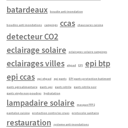
batardeaux
boudin anti-inondation
ccas
boudins anti inondations
campings
chaussures cuisine
detecteur CO2
eclairage solaire
eclairages solaire campings
eclairages villes
epi btp
ehpad
EPI
epi ccas
epi ehpad
epi gants
EPI gants protection batiment
gants agroalimentaire
gants epi
gants nitrile
gants nitrile noir
gants vinyle non poudres
hydratation
lampadaire solaire
masque FFP2
pantalon cuisine
protection contre les crues
protocole sanitaire
restauration
systeme anti-inondations