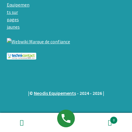
|
©
Neodis Equipements
- 2024 - 2026
|
0
Recherche
Recherche