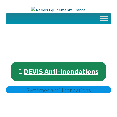
Aller
Aller
à
au
la
contenu
navigation
DEVIS Anti-Inondations
Systèmes anti-inondations