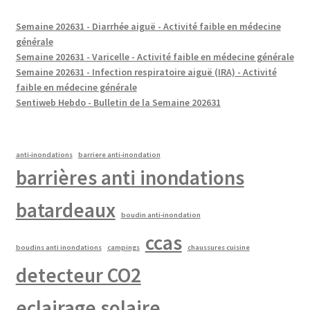
Semaine 202631 - Diarrhée aiguë - Activité faible en médecine
générale
Semaine 202631 - Varicelle - Activité faible en médecine générale
Semaine 202631 - Infection respiratoire aiguë (IRA) - Activité
faible en médecine générale
Sentiweb Hebdo - Bulletin de la Semaine 202631
anti-inondations
barriere anti-inondation
barrières anti inondations
batardeaux
boudin anti-inondation
ccas
boudins anti inondations
campings
chaussures cuisine
detecteur CO2
eclairage solaire