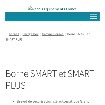
Aller
Aller
à
au
la
contenu
navigation
Accueil
Charge Box
Gamme Bornes
Borne SMART et
SMART PLUS
Borne SMART et SMART
PLUS
Brevet de sécurisation clé automatique Grand