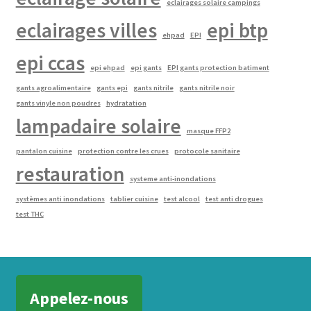
eclairages solaire campings
eclairages villes
epi btp
ehpad
EPI
epi ccas
epi ehpad
epi gants
EPI gants protection batiment
gants agroalimentaire
gants epi
gants nitrile
gants nitrile noir
gants vinyle non poudres
hydratation
lampadaire solaire
masque FFP2
pantalon cuisine
protection contre les crues
protocole sanitaire
restauration
systeme anti-inondations
systèmes anti inondations
tablier cuisine
test alcool
test anti drogues
test THC
Appelez-nous