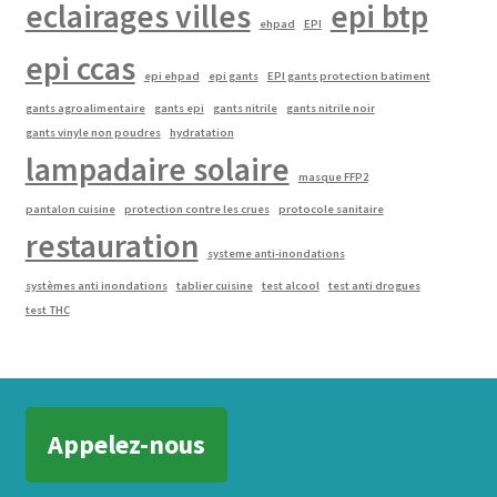
eclairages villes
epi btp
ehpad
EPI
epi ccas
epi ehpad
epi gants
EPI gants protection batiment
gants agroalimentaire
gants epi
gants nitrile
gants nitrile noir
gants vinyle non poudres
hydratation
lampadaire solaire
masque FFP2
pantalon cuisine
protection contre les crues
protocole sanitaire
restauration
systeme anti-inondations
systèmes anti inondations
tablier cuisine
test alcool
test anti drogues
test THC
Appelez-nous