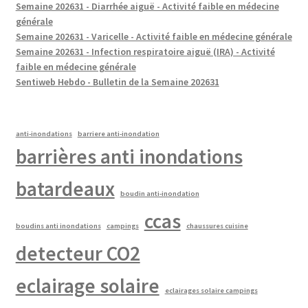
Semaine 202631 - Diarrhée aiguë - Activité faible en médecine
générale
Semaine 202631 - Varicelle - Activité faible en médecine générale
Semaine 202631 - Infection respiratoire aiguë (IRA) - Activité
faible en médecine générale
Sentiweb Hebdo - Bulletin de la Semaine 202631
anti-inondations
barriere anti-inondation
barrières anti inondations
batardeaux
boudin anti-inondation
ccas
boudins anti inondations
campings
chaussures cuisine
detecteur CO2
eclairage solaire
eclairages solaire campings