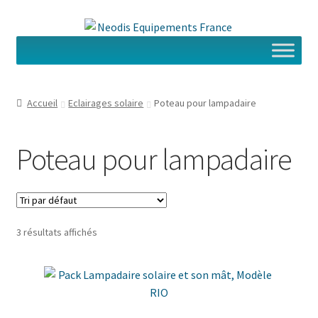
Aller
Aller
à
au
la
contenu
navigation
Accueil
Eclairages solaire
Poteau pour lampadaire
Poteau pour lampadaire
3 résultats affichés