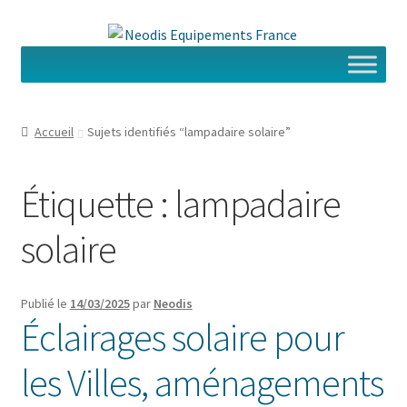
Aller
Aller
à
au
la
contenu
navigation
Accueil
Sujets identifiés “lampadaire solaire”
Étiquette :
lampadaire
solaire
Publié le
14/03/2025
par
Neodis
Éclairages solaire pour
les Villes, aménagements