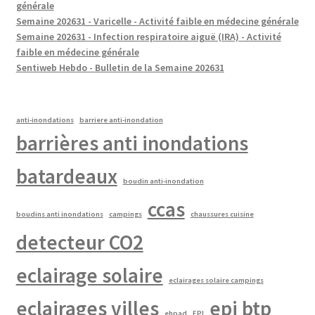
générale
Semaine 202631 - Varicelle - Activité faible en médecine générale
Semaine 202631 - Infection respiratoire aiguë (IRA) - Activité
faible en médecine générale
Sentiweb Hebdo - Bulletin de la Semaine 202631
anti-inondations
barriere anti-inondation
barrières anti inondations
batardeaux
boudin anti-inondation
ccas
boudins anti inondations
campings
chaussures cuisine
detecteur CO2
eclairage solaire
eclairages solaire campings
eclairages villes
epi btp
ehpad
EPI