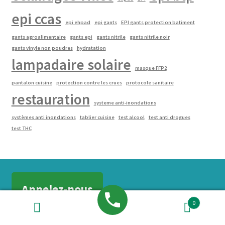
epi ccas
epi ehpad
epi gants
EPI gants protection batiment
gants agroalimentaire
gants epi
gants nitrile
gants nitrile noir
gants vinyle non poudres
hydratation
lampadaire solaire
masque FFP2
pantalon cuisine
protection contre les crues
protocole sanitaire
restauration
systeme anti-inondations
systèmes anti inondations
tablier cuisine
test alcool
test anti drogues
test THC
Appelez-nous
0
Recherche
Recherche