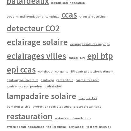
batardeaux
boudin anti-inondation
ccas
boudins anti inondations
campings
chaussures cuisine
detecteur CO2
eclairage solaire
eclairages solaire campings
eclairages villes
epi btp
ehpad
EPI
epi ccas
epi ehpad
epi gants
EPI gants protection batiment
gants agroalimentaire
gants epi
gants nitrile
gants nitrile noir
gants vinyle non poudres
hydratation
lampadaire solaire
masque FFP2
pantalon cuisine
protection contre les crues
protocole sanitaire
restauration
systeme anti-inondations
systèmes anti inondations
tablier cuisine
test alcool
test anti drogues