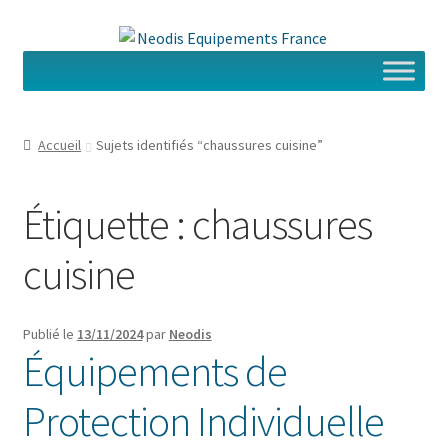
Aller
Aller
à
au
la
contenu
navigation
Accueil
Sujets identifiés “chaussures cuisine”
Étiquette :
chaussures
cuisine
Publié le
13/11/2024
par
Neodis
Équipements de
Protection Individuelle