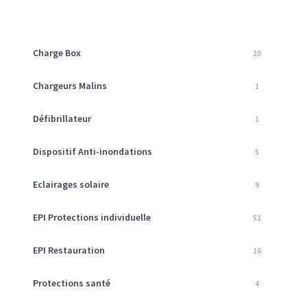
Charge Box
20
Chargeurs Malins
1
Défibrillateur
1
Dispositif Anti-inondations
5
Eclairages solaire
9
EPI Protections individuelle
52
EPI Restauration
16
Protections santé
4