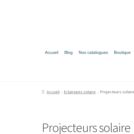
Aller
Aller
à
au
la
contenu
navigation
Accueil
Blog
Nos catalogues
Boutique
Accueil
Eclairages solaire
Projecteurs solair
Projecteurs solaire