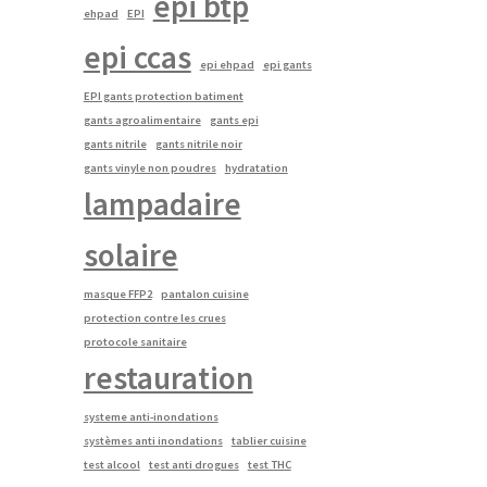
epi btp
ehpad
EPI
epi ccas
epi ehpad
epi gants
EPI gants protection batiment
gants agroalimentaire
gants epi
gants nitrile
gants nitrile noir
gants vinyle non poudres
hydratation
lampadaire
solaire
masque FFP2
pantalon cuisine
protection contre les crues
protocole sanitaire
restauration
systeme anti-inondations
systèmes anti inondations
tablier cuisine
test alcool
test anti drogues
test THC