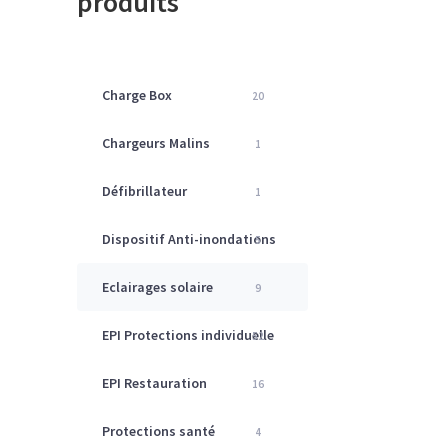
produits
Charge Box
20
Chargeurs Malins
1
Défibrillateur
1
Dispositif Anti-inondations
5
Eclairages solaire
9
EPI Protections individuelle
52
EPI Restauration
16
Protections santé
4