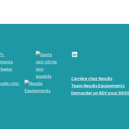
LinkedIn
Carrière chez Neodis
Team Neodis Equipements
Demander un RDV pour DEVI