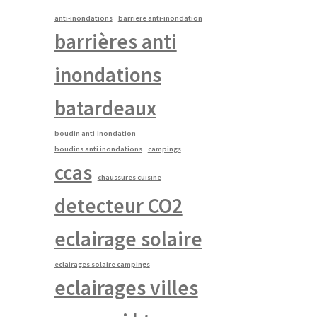
anti-inondations
barriere anti-inondation
barrières anti
inondations
batardeaux
boudin anti-inondation
boudins anti inondations
campings
ccas
chaussures cuisine
detecteur CO2
eclairage solaire
eclairages solaire campings
eclairages villes